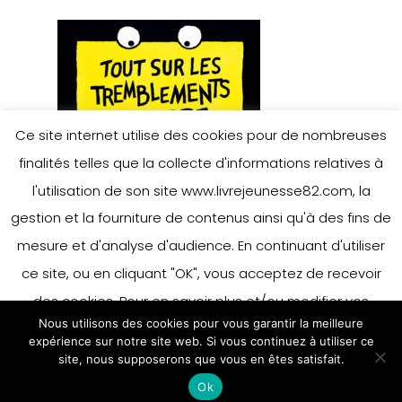
Ce site internet utilise des cookies pour de nombreuses
finalités telles que la collecte d'informations relatives à
l'utilisation de son site www.livrejeunesse82.com, la
gestion et la fourniture de contenus ainsi qu'à des fins de
mesure et d'analyse d'audience. En continuant d'utiliser
ce site, ou en cliquant "OK", vous acceptez de recevoir
des cookies. Pour en savoir plus et/ou modifier vos
Nous utilisons des cookies pour vous garantir la meilleure
préférences en matière de cookies, merci de vous référer
expérience sur notre site web. Si vous continuez à utiliser ce
à notre politique sur les cookies.
site, nous supposerons que vous en êtes satisfait.
Accepter
Ok
En savoir plus