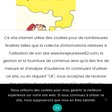
Ce site internet utilise des cookies pour de nombreuses
finalités telles que la collecte d'informations relatives à
l'utilisation de son site www.livrejeunesse82.com, la
gestion et la fourniture de contenus ainsi qu'à des fins de
mesure et d'analyse d'audience. En continuant d'utiliser
ce site, ou en cliquant "OK", vous acceptez de recevoir
des cookies. Pour en savoir plus et/ou modifier vos
Nous utilisons des cookies pour vous garantir la meilleure
préférences en matière de cookies, merci de vous référer
expérience sur notre site web. Si vous continuez à utiliser ce
à notre politique sur les cookies.
site, nous supposerons que vous en êtes satisfait.
Accepter
Ok
En savoir plus