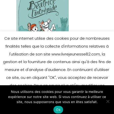
Ce site internet utilise des cookies pour de nombreuses
finalités telles que la collecte d'informations relatives à
l'utilisation de son site www.livrejeunesse82.com, la
gestion et la fourniture de contenus ainsi qu'à des fins de
mesure et d'analyse d'audience. En continuant d'utiliser
ce site, ou en cliquant "OK", vous acceptez de recevoir
des cookies. Pour en savoir plus et/ou modifier vos
Nous utilisons des cookies pour vous garantir la meilleure
préférences en matière de cookies, merci de vous référer
expérience sur notre site web. Si vous continuez à utiliser ce
à notre politique sur les cookies.
site, nous supposerons que vous en êtes satisfait.
Accepter
Ok
En savoir plus