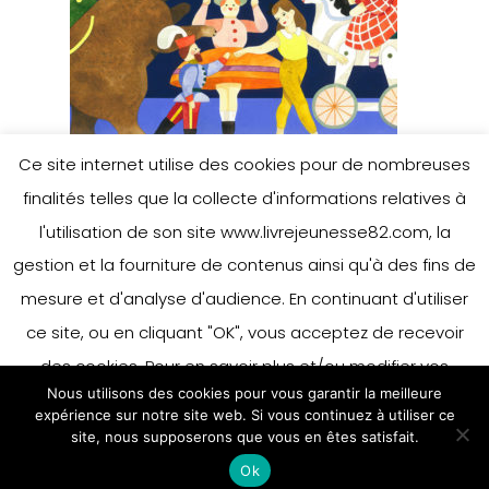
Ce site internet utilise des cookies pour de nombreuses
finalités telles que la collecte d'informations relatives à
l'utilisation de son site www.livrejeunesse82.com, la
gestion et la fourniture de contenus ainsi qu'à des fins de
mesure et d'analyse d'audience. En continuant d'utiliser
ce site, ou en cliquant "OK", vous acceptez de recevoir
des cookies. Pour en savoir plus et/ou modifier vos
Nous utilisons des cookies pour vous garantir la meilleure
préférences en matière de cookies, merci de vous référer
expérience sur notre site web. Si vous continuez à utiliser ce
à notre politique sur les cookies.
site, nous supposerons que vous en êtes satisfait.
Accepter
Ok
En savoir plus