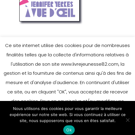
Ce site internet utilise des cookies pour de nombreuses
finalités telles que la collecte d'informations relatives à
l'utilisation de son site www.livrejeunesse82.com, la
gestion et la fourniture de contenus ainsi qu'à des fins de
mesure et d'analyse d'audience. En continuant d'utiliser
ce site, ou en cliquant "OK", vous acceptez de recevoir
des cookies. Pour en savoir plus et/ou modifier vos
Nous utilisons des cookies pour vous garantir la meilleure
préférences en matière de cookies, merci de vous référer
expérience sur notre site web. Si vous continuez à utiliser ce
à notre politique sur les cookies.
site, nous supposerons que vous en êtes satisfait.
Accepter
Ok
En savoir plus