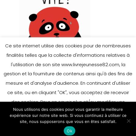
Ce site internet utilise des cookies pour de nombreuses
finalités telles que la collecte d'informations relatives à
l'utilisation de son site www.livrejeunesse82.com, la
gestion et la fourniture de contenus ainsi qu'à des fins de
mesure et d'analyse d'audience. En continuant d'utiliser
ce site, ou en cliquant "OK", vous acceptez de recevoir
des cookies. Pour en savoir plus et/ou modifier vos
Nous utilisons des cookies pour vous garantir la meilleure
préférences en matière de cookies, merci de vous référer
expérience sur notre site web. Si vous continuez à utiliser ce
à notre politique sur les cookies.
site, nous supposerons que vous en êtes satisfait.
Accepter
Ok
En savoir plus