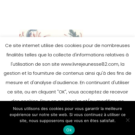
Ce site internet utilise des cookies pour de nombreuses
finalités telles que la collecte d'informations relatives à
l'utilisation de son site www.livrejeunesse82.com, la
gestion et la fourniture de contenus ainsi qu'à des fins de
mesure et d'analyse d'audience. En continuant d'utiliser
ce site, ou en cliquant "OK", vous acceptez de recevoir
des cookies. Pour en savoir plus et/ou modifier vos
Nous utilisons des cookies pour vous garantir la meilleure
préférences en matière de cookies, merci de vous référer
expérience sur notre site web. Si vous continuez à utiliser ce
à notre politique sur les cookies.
site, nous supposerons que vous en êtes satisfait.
Accepter
Ok
En savoir plus