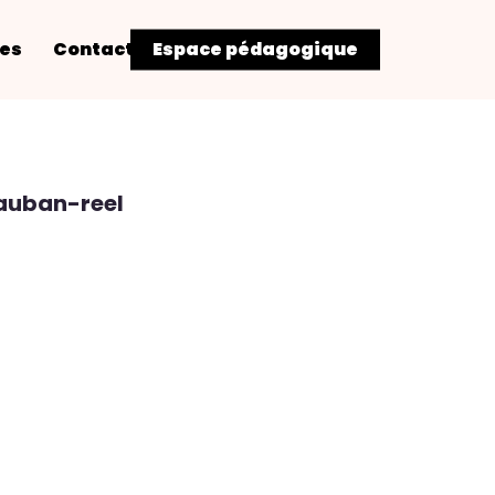
res
Contact
Espace pédagogique
auban-reel