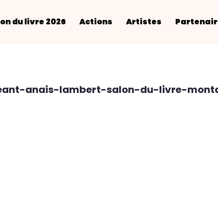
on du livre 2026
Actions
Artistes
Partenai
ant-anais-lambert-salon-du-livre-mont