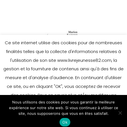
Ce site internet utilise des cookies pour de nombreuses
finalités telles que la collecte d'informations relatives à
l'utilisation de son site www.livrejeunesse82.com, la
gestion et la fourniture de contenus ainsi qu'à des fins de
mesure et d'analyse d'audience. En continuant d'utiliser
ce site, ou en cliquant "OK", vous acceptez de recevoir
des cookies. Pour en savoir plus et/ou modifier vos
Nous utilisons des cookies pour vous garantir la meilleure
préférences en matière de cookies, merci de vous référer
expérience sur notre site web. Si vous continuez à utiliser ce
à notre politique sur les cookies.
site, nous supposerons que vous en êtes satisfait.
Accepter
Ok
En savoir plus