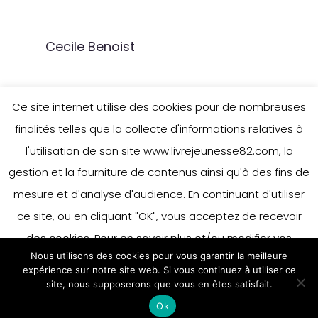
Cecile Benoist
Ce site internet utilise des cookies pour de nombreuses
finalités telles que la collecte d'informations relatives à
l'utilisation de son site www.livrejeunesse82.com, la
gestion et la fourniture de contenus ainsi qu'à des fins de
mesure et d'analyse d'audience. En continuant d'utiliser
ce site, ou en cliquant "OK", vous acceptez de recevoir
des cookies. Pour en savoir plus et/ou modifier vos
Nous utilisons des cookies pour vous garantir la meilleure
préférences en matière de cookies, merci de vous référer
expérience sur notre site web. Si vous continuez à utiliser ce
à notre politique sur les cookies.
site, nous supposerons que vous en êtes satisfait.
Accepter
Ok
En savoir plus