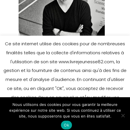
Ce site internet utilise des cookies pour de nombreuses
finalités telles que la collecte d'informations relatives à
l'utilisation de son site www.livrejeunesse82.com, la
gestion et la fourniture de contenus ainsi qu'à des fins de
mesure et d'analyse d'audience. En continuant d'utiliser
ce site, ou en cliquant "OK", vous acceptez de recevoir
des cookies. Pour en savoir plus et/ou modifier vos
Nous utilisons des cookies pour vous garantir la meilleure
préférences en matière de cookies, merci de vous référer
expérience sur notre site web. Si vous continuez à utiliser ce
à notre politique sur les cookies.
site, nous supposerons que vous en êtes satisfait.
Accepter
Ok
En savoir plus