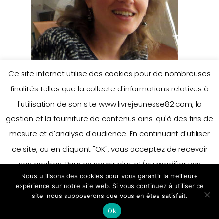
Ce site internet utilise des cookies pour de nombreuses
finalités telles que la collecte d'informations relatives à
l'utilisation de son site www.livrejeunesse82.com, la
gestion et la fourniture de contenus ainsi qu'à des fins de
mesure et d'analyse d'audience. En continuant d'utiliser
ce site, ou en cliquant "OK", vous acceptez de recevoir
des cookies. Pour en savoir plus et/ou modifier vos
Nous utilisons des cookies pour vous garantir la meilleure
préférences en matière de cookies, merci de vous référer
expérience sur notre site web. Si vous continuez à utiliser ce
à notre politique sur les cookies.
site, nous supposerons que vous en êtes satisfait.
Accepter
Ok
En savoir plus