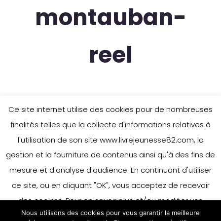
montauban-
reel
Ce site internet utilise des cookies pour de nombreuses
finalités telles que la collecte d'informations relatives à
l'utilisation de son site www.livrejeunesse82.com, la
gestion et la fourniture de contenus ainsi qu'à des fins de
mesure et d'analyse d'audience. En continuant d'utiliser
ce site, ou en cliquant "OK", vous acceptez de recevoir
des cookies. Pour en savoir plus et/ou modifier vos
Nous utilisons des cookies pour vous garantir la meilleure
préférences en matière de cookies, merci de vous référer