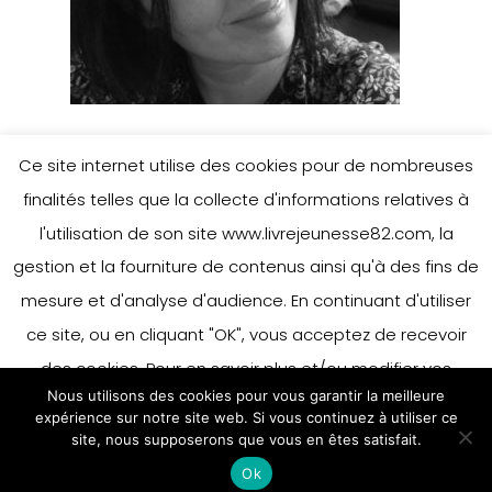
Ce site internet utilise des cookies pour de nombreuses
finalités telles que la collecte d'informations relatives à
l'utilisation de son site www.livrejeunesse82.com, la
gestion et la fourniture de contenus ainsi qu'à des fins de
mesure et d'analyse d'audience. En continuant d'utiliser
ce site, ou en cliquant "OK", vous acceptez de recevoir
des cookies. Pour en savoir plus et/ou modifier vos
Nous utilisons des cookies pour vous garantir la meilleure
préférences en matière de cookies, merci de vous référer
expérience sur notre site web. Si vous continuez à utiliser ce
à notre politique sur les cookies.
site, nous supposerons que vous en êtes satisfait.
Accepter
Ok
En savoir plus