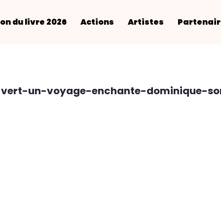
on du livre 2026
Actions
Artistes
Partenai
n-vert-un-voyage-enchante-dominique-sor