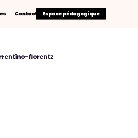
res
Contact
Espace pédagogique
rentino-florentz