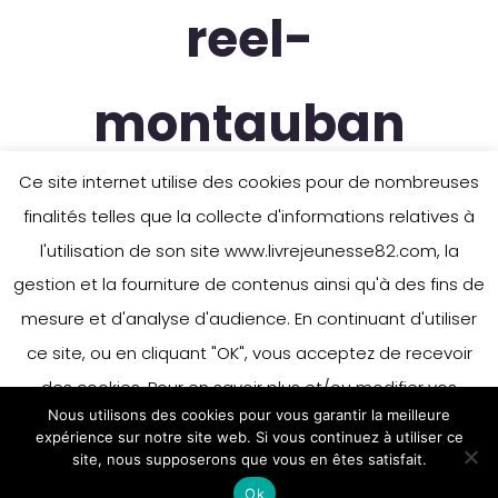
reel-
montauban
Ce site internet utilise des cookies pour de nombreuses
finalités telles que la collecte d'informations relatives à
l'utilisation de son site www.livrejeunesse82.com, la
gestion et la fourniture de contenus ainsi qu'à des fins de
mesure et d'analyse d'audience. En continuant d'utiliser
ce site, ou en cliquant "OK", vous acceptez de recevoir
des cookies. Pour en savoir plus et/ou modifier vos
Nous utilisons des cookies pour vous garantir la meilleure
préférences en matière de cookies, merci de vous référer
expérience sur notre site web. Si vous continuez à utiliser ce
à notre politique sur les cookies.
site, nous supposerons que vous en êtes satisfait.
Accepter
Ok
En savoir plus