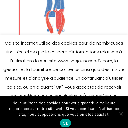
Ce site internet utilise des cookies pour de nombreuses
finalités telles que la collecte d'informations relatives à
l'utilisation de son site www.livrejeunesse82.com, la
gestion et la fourniture de contenus ainsi qu'à des fins de
mesure et d'analyse d'audience. En continuant d'utiliser
ce site, ou en cliquant "OK", vous acceptez de recevoir
des cookies. Pour en savoir plus et/ou modifier vos
Nous utilisons des cookies pour vous garantir la meilleure
préférences en matière de cookies, merci de vous référer
expérience sur notre site web. Si vous continuez à utiliser ce
à notre politique sur les cookies.
site, nous supposerons que vous en êtes satisfait.
Accepter
Ok
En savoir plus