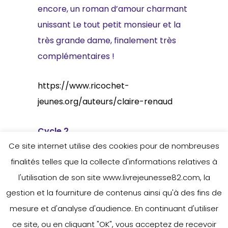
encore, un roman d’amour charmant
unissant Le tout petit monsieur et la
très grande dame, finalement très
complémentaires !
https://www.ricochet-
jeunes.org/auteurs/claire-renaud
Cycle 2
Ce site internet utilise des cookies pour de nombreuses
Barbichette
, Ed. Sarbacane, 2020 (ill :
finalités telles que la collecte d'informations relatives à
Héloïse Solt)
l'utilisation de son site www.livrejeunesse82.com, la
Harry Cover
, Ed. Sarbacane, 2022 (ill :
gestion et la fourniture de contenus ainsi qu'à des fins de
Charles Dutertre)
mesure et d'analyse d'audience. En continuant d'utiliser
Le tout petit monsieur et la très
ce site, ou en cliquant "OK", vous acceptez de recevoir
grande dame
, Folio Cadet, Ed.