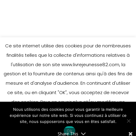
Ce site internet utilise des cookies pour de nombreuses
finalités telles que la collecte d'informations relatives à
l'utilisation de son site www.livrejeunesse82.com, la
gestion et la fourniture de contenus ainsi qu'à des fins de
mesure et d'analyse d'audience. En continuant d'utiliser
ce site, ou en cliquant "OK", vous acceptez de recevoir
des cookies. Pour en savoir plus et/ou modifier vos
Nous utilisons des cookies pour vous garantir la meilleure
préférences en matière de cookies, merci de vous référer
expérience sur notre site web. Si vous continuez à utiliser ce
à notre politique sur les cookies.
site, nous supposerons que vous en êtes satisfait.
Accepter
Ok
En savoir plus
Share This