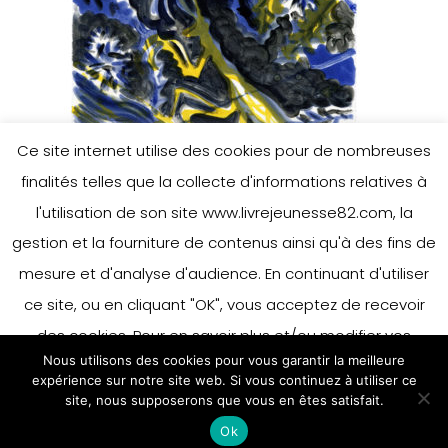
Ce site internet utilise des cookies pour de nombreuses
finalités telles que la collecte d'informations relatives à
l'utilisation de son site www.livrejeunesse82.com, la
gestion et la fourniture de contenus ainsi qu'à des fins de
mesure et d'analyse d'audience. En continuant d'utiliser
ce site, ou en cliquant "OK", vous acceptez de recevoir
des cookies. Pour en savoir plus et/ou modifier vos
Nous utilisons des cookies pour vous garantir la meilleure
préférences en matière de cookies, merci de vous référer
expérience sur notre site web. Si vous continuez à utiliser ce
à notre politique sur les cookies.
site, nous supposerons que vous en êtes satisfait.
Accepter
Ok
En savoir plus