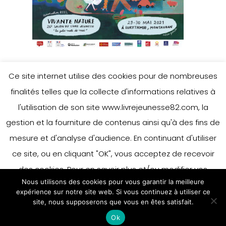
Ce site internet utilise des cookies pour de nombreuses
llejldjlaej
finalités telles que la collecte d'informations relatives à
l'utilisation de son site www.livrejeunesse82.com, la
gestion et la fourniture de contenus ainsi qu'à des fins de
mesure et d'analyse d'audience. En continuant d'utiliser
ce site, ou en cliquant "OK", vous acceptez de recevoir
des cookies. Pour en savoir plus et/ou modifier vos
Nous utilisons des cookies pour vous garantir la meilleure
préférences en matière de cookies, merci de vous référer
expérience sur notre site web. Si vous continuez à utiliser ce
à notre politique sur les cookies.
site, nous supposerons que vous en êtes satisfait.
Accepter
Ok
En savoir plus