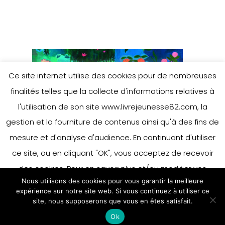
Ce site internet utilise des cookies pour de nombreuses
finalités telles que la collecte d'informations relatives à
l'utilisation de son site www.livrejeunesse82.com, la
gestion et la fourniture de contenus ainsi qu'à des fins de
mesure et d'analyse d'audience. En continuant d'utiliser
ce site, ou en cliquant "OK", vous acceptez de recevoir
des cookies. Pour en savoir plus et/ou modifier vos
Nous utilisons des cookies pour vous garantir la meilleure
préférences en matière de cookies, merci de vous référer
expérience sur notre site web. Si vous continuez à utiliser ce
à notre politique sur les cookies.
site, nous supposerons que vous en êtes satisfait.
Accepter
Ok
En savoir plus